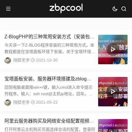
当前位置：
首页
> ZBLOG教程
Z-BlogPHP的三种常用安装方式（安装包/
在线安装/宝塔一键部署）视频教程
今天讲一下Z-BLOG程序安装的三种常用方式。本
教程都是在宝塔面板环境下安装，关于宝塔环境的
安装，可以查看本站其他相关教程。打开z-bl...
隔壁老李
2021-10-30
宝塔面板安装、服务器环境搭建及zblog一
键部署视频教程
回到电脑桌面按win+r键，输入cmd进入命令提示
符程序。输入：ssh root@主机ip地址，回车。输
入yes回车输入主机root密码...
隔壁老李
2021-09-22
阿里云服务器购买及网络安全组配置视频教
程
打开阿里云主机购买页面选择合适的配置，登录阿