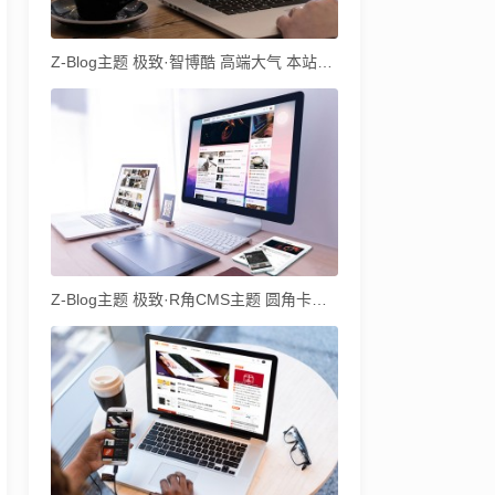
Z-Blog主题 极致·智博酷 高端大气 本站自用主题
Z-Blog主题 极致·R角CMS主题 圆角卡片式CMS主题