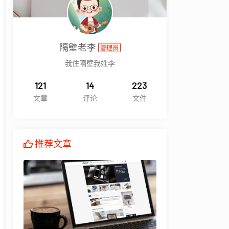
隔壁老李
管理员
我住隔壁我姓李
121
14
223
文章
评论
文件
推荐文章