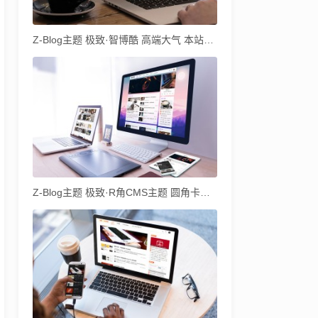
Z-Blog主题 极致·智博酷 高端大气 本站自用主题
Z-Blog主题 极致·R角CMS主题 圆角卡片式CMS主题