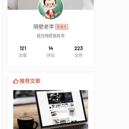
隔壁老李
管理员
我住隔壁我姓李
121
14
223
文章
评论
文件
推荐文章