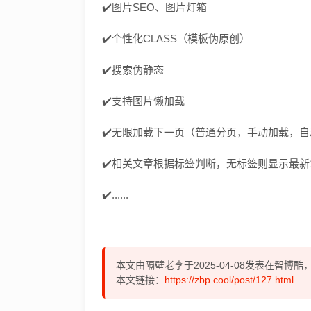
✔️图片SEO、图片灯箱
✔️个性化CLASS（模板伪原创）
✔️搜索伪静态
✔️支持图片懒加载
✔️无限加载下一页（普通分页，手动加载，
✔️相关文章根据标签判断，无标签则显示最新
✔️......
本文由隔壁老李于2025-04-08发表在智博
本文链接：
https://zbp.cool/post/127.html