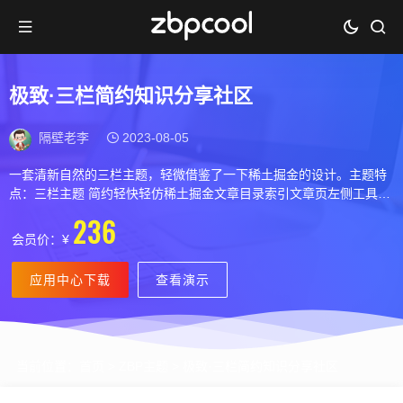
极致·三栏简约知识分享社区
隔壁老李
2023-08-05
一套清新自然的三栏主题，轻微借鉴了一下稀土掘金的设计。主题特
点：三栏主题 简约轻快轻仿稀土掘金文章目录索引文章页左侧工具栏
沉浸阅读模式友好的SEO插入个性CLASS（低配版模板伪原创）搜索
236
伪静态标签SEO优化ZBP1.7原生缩略图暗黑模式，可定时，可默认
会员价：¥
多...
应用中心下载
查看演示
当前位置：
首页
>
ZBP主题
> 极致·三栏简约知识分享社区