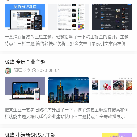
一套清新自然的三栏主题，轻微借鉴了一下稀土掘金的设计。主题
特点：三栏主题 简约轻快轻仿稀土掘金文章目录索引文章页左侧工
具栏沉浸阅读模式友...
极致·全屏企业主题
隔壁老李
2023-08-04
把某企业一套老旧的程序升级了一下，搞了这套主题没有搜索和侧
栏功能主题大概只适合企业建站使用~~主题特点：全屏轮播展示沉
浸式导航栏主题自带...
极致·小清新SNS风主题