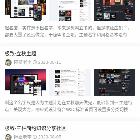
起名废，实在想不出名字，本来是想叫立冬的，但是拖延症犯了，
都要大雪了还没做完，干脆叫冬至吧，主题名字和风格基本没有关
联~~主题特点：✔️...
极致·立秋主题
隔壁老李
2023-08-11
叫这个名字只是因为主题计划在立秋那天做完，虽迟但到~~主题特
点：美观大方，响应式设计符合W3C标准首页可设置多分类切换
AJAX加载顶部跑...
极致·三栏简约知识分享社区
隔壁老李
2023-08-05