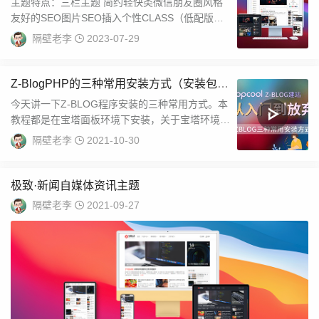
主题特点：三栏主题 简约轻快类微信朋友圈风格
友好的SEO图片SEO插入个性CLASS（低配版模
板伪原创）ZBP1.7原生缩略图不同的图片...
隔壁老李
2023-07-29
Z-BlogPHP的三种常用安装方式（安装包/
在线安装/宝塔一键部署）视频教程
今天讲一下Z-BLOG程序安装的三种常用方式。本
教程都是在宝塔面板环境下安装，关于宝塔环境的
安装，可以查看本站其他相关教程。打开z-bl...
隔壁老李
2021-10-30
极致·新闻自媒体资讯主题
隔壁老李
2021-09-27