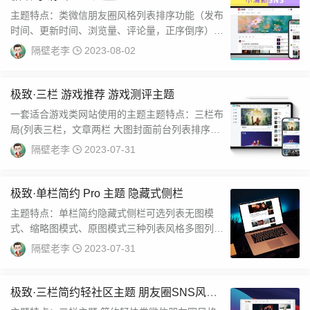
主题特点：类微信朋友圈风格列表排序功能（发布
时间、更新时间、浏览量、评论量，正序倒序）友
好的SEO图片SEO插入个性CLASS（低配版模...
隔壁老李
2023-08-02
极致·三栏 游戏推荐 游戏测评主题
一套适合游戏类网站使用的主题主题特点：三栏布
局(列表三栏，文章两栏 大图封面前台列表排序友
好的SEO图片SEO插入个性CLASS（低配版...
隔壁老李
2023-07-31
极致·单栏简约 Pro 主题 隐藏式侧栏
主题特点：单栏简约隐藏式侧栏可选列表无图模
式、缩略图模式、原图模式三种列表风格多图列表
显示列表标签显示可选普通声明、转载声明、原创
隔壁老李
2023-07-31
声明三...
极致·三栏简约轻社区主题 朋友圈SNS风主
题