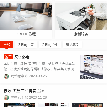
ZBLOG教程
定制服务
全部
Z-Blog主题
Z-Blog插件
建站教程
置顶
来访必看
本站主题：极致·智博酷主题。站长经常会对本站
做一些实验性功能的增加或修改。如果某天发现本
站变得很奇怪，这很正常。本站主题是内测版，和
隔壁老李
2020-09-25
应用...
极致·冬至 三栏博客主题
隔壁老李
2023-11-28