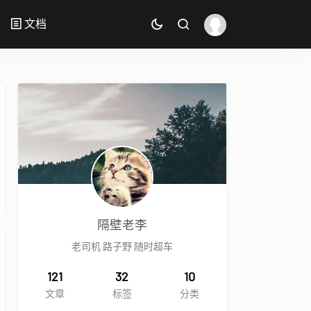
文档
隔壁老李
老司机 路子野 随时超车
121
32
10
文章
标签
分类