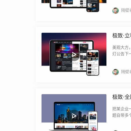
隔壁
极致·
美观大方
灯公告下
隔壁
极致·
把某企业
题自带多个