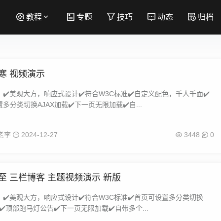
教程
专题
技巧
动态
归档
寒 视频演示
✔️美观大方，响应式设计✔️符合W3C标准✔️自定义配色，千人千面✔️
多分类切换AJAX加载✔️下一页无限加载✔️自...
老李
2024-12-27
3448
0
至 三栏博客 主题视频演示 新版
✔️美观大方，响应式设计✔️符合W3C标准✔️首页可设置多分类切换
载✔️顶部跑马灯公告✔️下一页无限加载✔️自带多个...