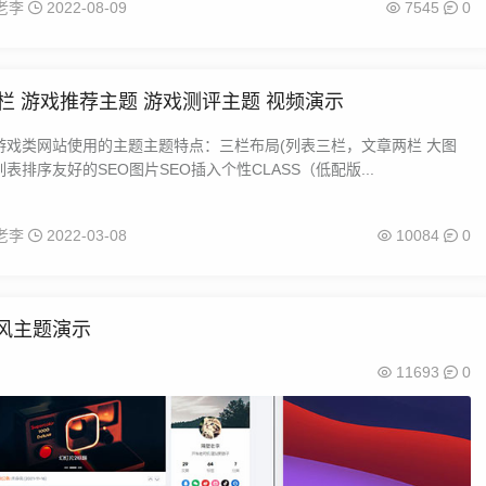
老李
2022-08-09
7545
0
栏 游戏推荐主题 游戏测评主题 视频演示
游戏类网站使用的主题主题特点：三栏布局(列表三栏，文章两栏 大图
表排序友好的SEO图片SEO插入个性CLASS（低配版...
老李
2022-03-08
10084
0
S风主题演示
11693
0