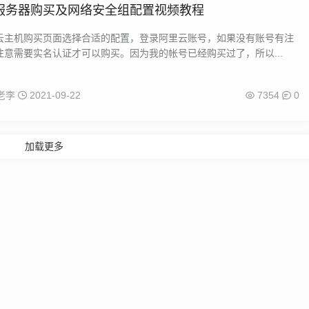
服务器购买及网络安全组配置视频教程
云主机购买页面选择合适的配置，登录阿里云账号，如果没有账号有注
注意需要实名认证才可以购买。因为我的帐号已经购买过了，所以...
老李
2021-09-22
7354
0
加载更多
2024
智博酷
鲁ICP备15005596号-2
Powered:
Z-BlogPHP
Themes:
ZBPc