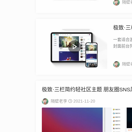
隔壁
极致·三
一套适合
封面前台列
隔壁
极致·三栏简约轻社区主题 朋友圈SN
隔壁老李
2021-11-20