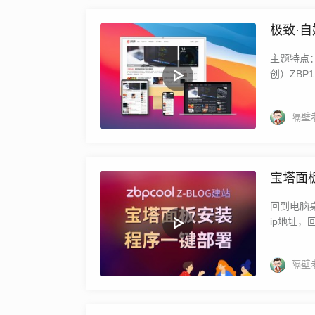
极致·
主题特点：
创）ZBP
隔壁
宝塔面
回到电脑桌
ip地址，回
隔壁