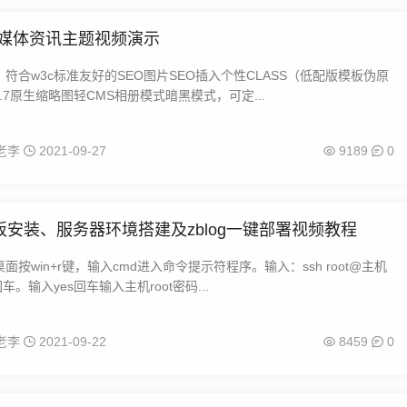
自媒体资讯主题视频演示
符合w3c标准友好的SEO图片SEO插入个性CLASS（低配版模板伪原
1.7原生缩略图轻CMS相册模式暗黑模式，可定...
老李
2021-09-27
9189
0
板安装、服务器环境搭建及zblog一键部署视频教程
面按win+r键，输入cmd进入命令提示符程序。输入：ssh root@主机
车。输入yes回车输入主机root密码...
老李
2021-09-22
8459
0