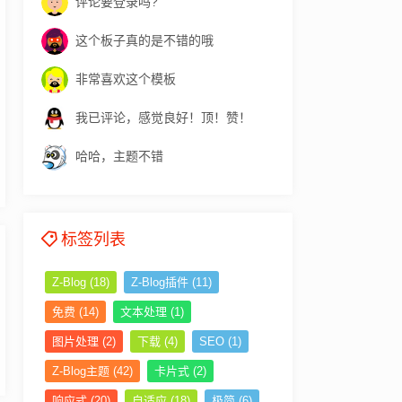
评论要登录吗?
这个板子真的是不错的哦
非常喜欢这个模板
我已评论，感觉良好！顶！赞！
哈哈，主题不错
标签列表
Z-Blog
(18)
Z-Blog插件
(11)
免费
(14)
文本处理
(1)
图片处理
(2)
下载
(4)
SEO
(1)
Z-Blog主题
(42)
卡片式
(2)
响应式
(20)
自适应
(18)
极简
(6)