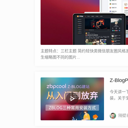
主题特点：三栏主题 简约轻快类微信朋友圈风格友好
生缩略图不同的图片...
Z-Bl
署）视
今天讲一
装，关于宝
隔壁