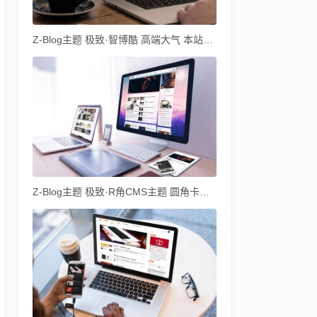
Z-Blog主题 极致·智博酷 高端大气 本站自用主题
Z-Blog主题 极致·R角CMS主题 圆角卡片式CMS主题