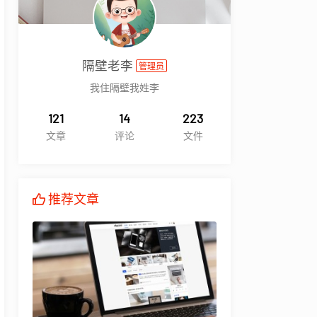
隔壁老李
管理员
我住隔壁我姓李
121
14
223
文章
评论
文件
推荐文章